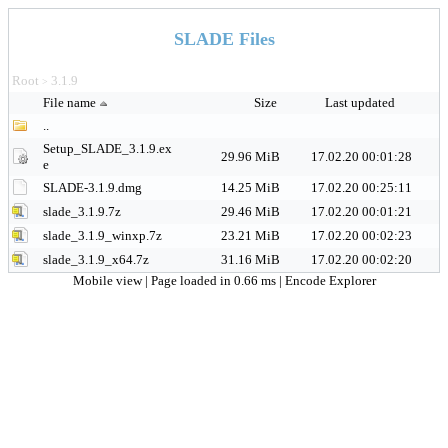
SLADE Files
Root
3.1.9
>
File name
Size
Last updated
..
Setup_SLADE_3.1.9.ex
29.96 MiB
17.02.20 00:01:28
e
SLADE-3.1.9.dmg
14.25 MiB
17.02.20 00:25:11
slade_3.1.9.7z
29.46 MiB
17.02.20 00:01:21
slade_3.1.9_winxp.7z
23.21 MiB
17.02.20 00:02:23
slade_3.1.9_x64.7z
31.16 MiB
17.02.20 00:02:20
Mobile view
| Page loaded in 0.66 ms |
Encode Explorer