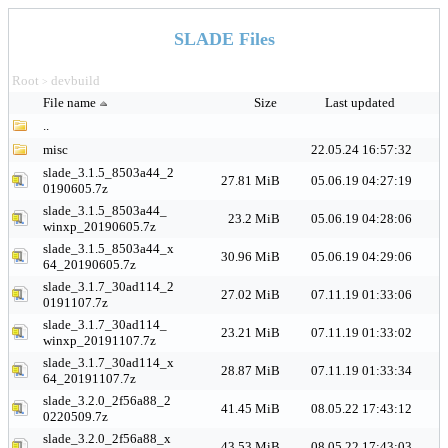
SLADE Files
Root
devbuild
>
File name
Size
Last updated
..
misc
22.05.24 16:57:32
slade_3.1.5_8503a44_2
27.81 MiB
05.06.19 04:27:19
0190605.7z
slade_3.1.5_8503a44_
23.2 MiB
05.06.19 04:28:06
winxp_20190605.7z
slade_3.1.5_8503a44_x
30.96 MiB
05.06.19 04:29:06
64_20190605.7z
slade_3.1.7_30ad114_2
27.02 MiB
07.11.19 01:33:06
0191107.7z
slade_3.1.7_30ad114_
23.21 MiB
07.11.19 01:33:02
winxp_20191107.7z
slade_3.1.7_30ad114_x
28.87 MiB
07.11.19 01:33:34
64_20191107.7z
slade_3.2.0_2f56a88_2
41.45 MiB
08.05.22 17:43:12
0220509.7z
slade_3.2.0_2f56a88_x
43.53 MiB
08.05.22 17:43:03