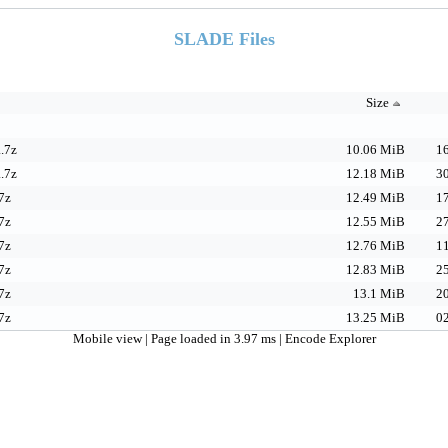
SLADE Files
Size
.7z
10.06 MiB
16
.7z
12.18 MiB
30
7z
12.49 MiB
17
7z
12.55 MiB
27
7z
12.76 MiB
11
7z
12.83 MiB
25
7z
13.1 MiB
20
7z
13.25 MiB
02
Mobile view
| Page loaded in 3.97 ms |
Encode Explorer